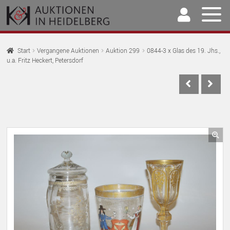
Zur
Springe
Navigation
zum
springen
Inhalt
Home
Start
Vergangene Auktionen
Auktion 299
0844-3 x Glas des 19. Jhs.,
u.a. Fritz Heckert, Petersdorf
U
Auktionen
AU
U
Kaufen & Verkaufen
AU
U
Archiv
AU
U
Unser Team
🔍
AU
U
Kontakt
AU