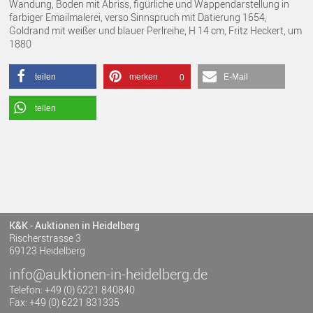
Wandung, Boden mit Abriss, figürliche und Wappendarstellung in
farbiger Emailmalerei, verso Sinnspruch mit Datierung 1654,
Goldrand mit weißer und blauer Perlreihe, H 14 cm, Fritz Heckert, um
1880
teilen
merken
E-Mail
0
teilen
K&K - Auktionen in Heidelberg
Rischerstrasse 3
69123 Heidelberg
info@auktionen-in-heidelberg.de
Telefon: +49 (0) 6221 840840
Fax: +49 (0) 6221 831335