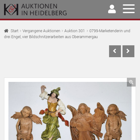
Zur
Springe
Navigation
zum
springen
Inhalt
Home
Start
Vergangene Auktionen
Auktion 301
0799-Marketenderin und
drei Engel, vier Bildschnitzerarbeiten aus Oberammergau
U
Auktionen
AU
U
Kaufen & Verkaufen
AU
U
Archiv
AU
U
Unser Team
🔍
AU
U
Kontakt
AU