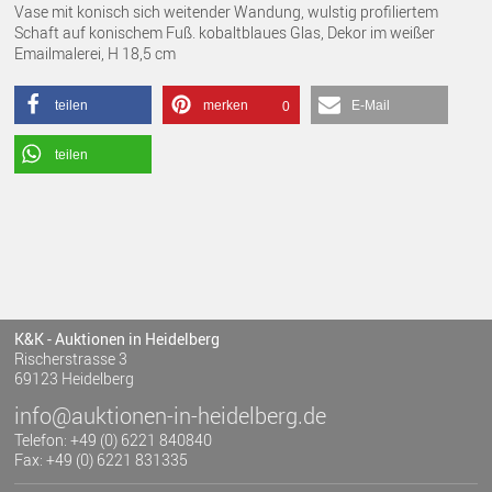
Vase mit konisch sich weitender Wandung, wulstig profiliertem
Schaft auf konischem Fuß. kobaltblaues Glas, Dekor im weißer
Emailmalerei, H 18,5 cm
teilen
merken
E-Mail
0
teilen
K&K - Auktionen in Heidelberg
Rischerstrasse 3
69123 Heidelberg
info@auktionen-in-heidelberg.de
Telefon: +49 (0) 6221 840840
Fax: +49 (0) 6221 831335