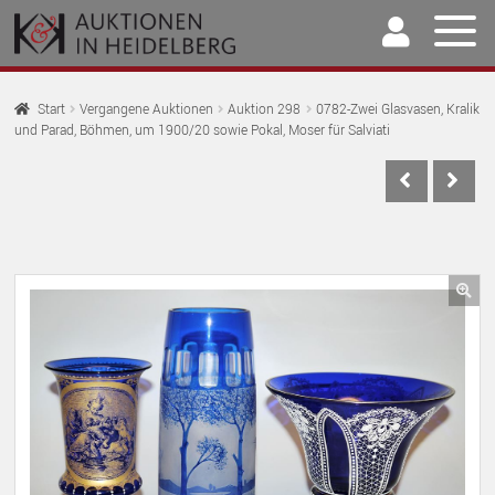
Zur
Springe
Navigation
zum
springen
Inhalt
Home
Start
Vergangene Auktionen
Auktion 298
0782-Zwei Glasvasen, Kralik
und Parad, Böhmen, um 1900/20 sowie Pokal, Moser für Salviati
U
Auktionen
AU
U
Kaufen & Verkaufen
AU
U
Archiv
AU
U
Unser Team
🔍
AU
U
Kontakt
AU