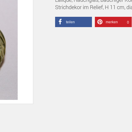
Strichdekor im Relief, H 11 cm, d
teilen
merken
0