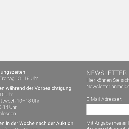
nungszeiten
NEWSLETTER
Freitag 13–18 Uhr
Hier können Sie sic
Newsletter anmelde
en während der Vorbesichtigung
16 Uhr
E-Mail-Adresse*:
ittwoch 10–18 Uhr
0-14 Uhr
hlossen
Mit Angabe meiner
en in der Woche nach der Auktion