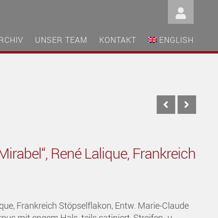
RCHIV
UNSER TEAM
KONTAKT
ENGLISH
irabel“, René Lalique, Frankreich
ique, Frankreich Stöpselflakon, Entw. Marie-Claude
us mit engem Hals, teils satiniert, Streifen- u