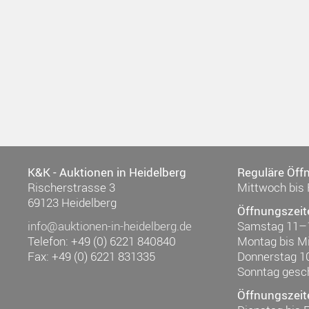
K&K - Auktionen in Heidelberg
Reguläre Öff
Rischerstrasse 3
Mittwoch bis 
69123 Heidelberg
Öffnungszeit
info@auktionen-in-heidelberg.de
Samstag 11–
Telefon: +49 (0) 6221 840840
Montag bis M
Fax: +49 (0) 6221 831335
Donnerstag 1
Sonntag gesc
Öffnungszeit