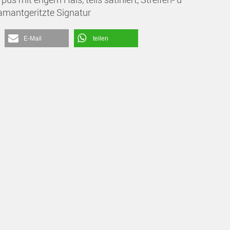
iamantgeritzte Signatur
E-Mail
teilen