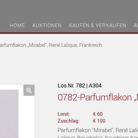
HOME
AUKTIONEN
KAUFEN & VERKAUFEN
A
rfumflakon „Mirabel“, René Lalique, Frankreich
Los Nr. 782 | A304
0782-Parfumflakon „M
🔍
Limit:
€ 60
Zuschlag:
€ 100
Parfumflakon "Mirabel", René Lal
Lalique, Rauchglas, bauchiger Korp