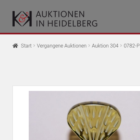
Zur
Springe
Navigation
zum
springen
Inhalt
Start
Vergangene Auktionen
Auktion 304
0782-Pa