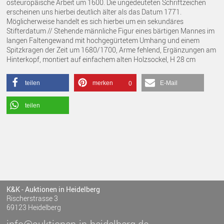
osteuropäische Arbeit um 1600. Die ungedeuteten Schriftzeichen
erscheinen uns hierbei deutlich älter als das Datum 1771.
Möglicherweise handelt es sich hierbei um ein sekundäres
Stifterdatum // Stehende männliche Figur eines bärtigen Mannes im
langen Faltengewand mit hochgegürtetem Umhang und einem
Spitzkragen der Zeit um 1680/1700, Arme fehlend, Ergänzungen am
Hinterkopf, montiert auf einfachem alten Holzsockel, H 28 cm
teilen
merken
E-Mail
0
teilen
K&K - Auktionen in Heidelberg
Rischerstrasse 3
69123 Heidelberg