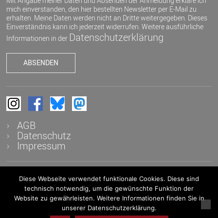
Mit Angabe meiner Daten und Absenden der Anmeldung erkläre ich
mich einverstanden, den hier bestellten Newsletter per E-Mail zu
erhalten. Meine Daten werden nicht an Dritte weitergegeben. Dieses
Einverständnis kann ich jederzeit widerrufen. Weitere ausführliche
Datenschutzerklärung
Informationen in der
AGB
Datenschutz
Impressum
Diese Webseite verwendet funktionale Cookies. Diese sind
© 2026 K&K - Auktionen in Heidelberg OHG - Alle Rechte
technisch notwendig, um die gewünschte Funktion der
vorbehalten
Website zu gewährleisten. Weitere Informationen finden Sie in
unserer Datenschutzerklärung.