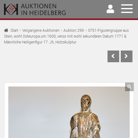
Zur
Springe
Navigation
zum
springen
Inhalt
Home
Start
Vergangene Auktionen
Auktion 299
0751-Figurengruppe aus
Stein, wohl Osteuropa um 1600, verso mit wohl sekundären Datum 1771 &
U
Auktionen
Männliche Heiligenfigur 17. Jh, Holzskulptur
AU
U
Kaufen & Verkaufen
AU
U
Archiv
AU
U
Unser Team
AU
🔍
U
Kontakt
AU