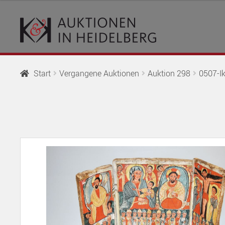
Zur
Springe
Navigation
zum
springen
Inhalt
Start
Vergangene Auktionen
Auktion 298
0507-Ik