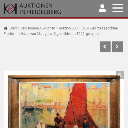
Zur
Springe
Navigation
zum
springen
Inhalt
Home
Start
Vergangene Auktionen
Auktion 303
0237-Georges Lapchine,
Fischer im Hafen von Martigues, Ölgemälde um 1925, gerahmt
U
Auktionen
AU
U
Kaufen & Verkaufen
AU
U
Archiv
AU
U
Unser Team
🔍
AU
U
Kontakt
AU