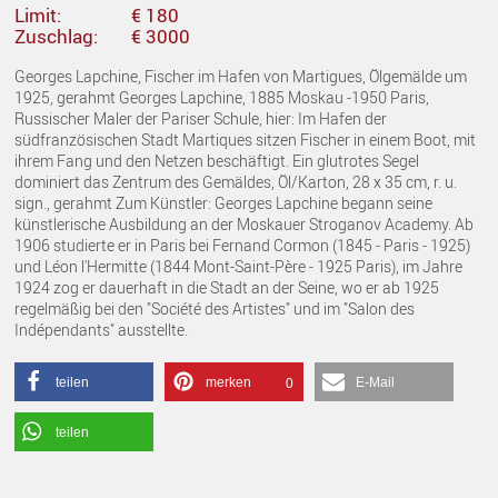
Limit:
€ 180
Zuschlag:
€ 3000
Georges Lapchine, Fischer im Hafen von Martigues, Ölgemälde um
1925, gerahmt Georges Lapchine, 1885 Moskau -1950 Paris,
Russischer Maler der Pariser Schule, hier: Im Hafen der
südfranzösischen Stadt Martiques sitzen Fischer in einem Boot, mit
ihrem Fang und den Netzen beschäftigt. Ein glutrotes Segel
dominiert das Zentrum des Gemäldes, Öl/Karton, 28 x 35 cm, r. u.
sign., gerahmt Zum Künstler: Georges Lapchine begann seine
künstlerische Ausbildung an der Moskauer Stroganov Academy. Ab
1906 studierte er in Paris bei Fernand Cormon (1845 - Paris - 1925)
und Léon l'Hermitte (1844 Mont-Saint-Père - 1925 Paris), im Jahre
1924 zog er dauerhaft in die Stadt an der Seine, wo er ab 1925
regelmäßig bei den "Société des Artistes" und im "Salon des
Indépendants" ausstellte.
teilen
merken
E-Mail
0
teilen