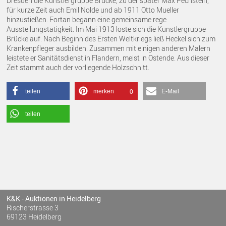
Dresden die Künstlergruppe Brücke, zu der später Max Pechstein,
für kurze Zeit auch Emil Nolde und ab 1911 Otto Mueller
hinzustießen. Fortan begann eine gemeinsame rege
Ausstellungstätigkeit. Im Mai 1913 löste sich die Künstlergruppe
Brücke auf. Nach Beginn des Ersten Weltkriegs ließ Heckel sich zum
Krankenpfleger ausbilden. Zusammen mit einigen anderen Malern
leistete er Sanitätsdienst in Flandern, meist in Ostende. Aus dieser
Zeit stammt auch der vorliegende Holzschnitt.
teilen
merken
E-Mail
0
teilen
K&K - Auktionen in Heidelberg
Rischerstrasse 3
69123 Heidelberg