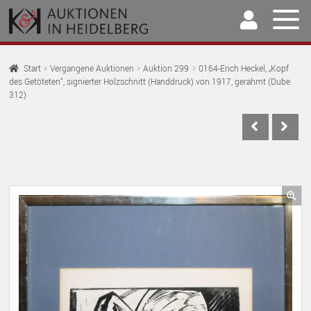
Zur
Springe
Navigation
zum
springen
Inhalt
Home
Start
Vergangene Auktionen
Auktion 299
0164-Erich Heckel, „Kopf
des Getöteten“, signierter Holzschnitt (Handdruck) von 1917, gerahmt (Dube
U
Auktionen
312)
AU
U
Kaufen & Verkaufen
AU
U
Archiv
AU
U
Unser Team
AU
🔍
U
Kontakt
AU