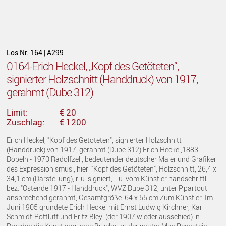
Los Nr. 164 | A299
0164-Erich Heckel, „Kopf des Getöteten“,
signierter Holzschnitt (Handdruck) von 1917,
gerahmt (Dube 312)
Limit:
€ 20
Zuschlag:
€ 1200
Erich Heckel, "Kopf des Getöteten", signierter Holzschnitt
(Handdruck) von 1917, gerahmt (Dube 312) Erich Heckel,1883
Döbeln - 1970 Radolfzell, bedeutender deutscher Maler und Grafiker
des Expressionismus., hier: "Kopf des Getöteten", Holzschnitt, 26,4 x
34,1 cm (Darstellung), r. u. signiert, l. u. vom Künstler handschriftl.
bez. "Ostende 1917 - Handdruck", WVZ Dube 312, unter P.partout
ansprechend gerahmt, Gesamtgröße: 64 x 55 cm Zum Künstler: Im
Juni 1905 gründete Erich Heckel mit Ernst Ludwig Kirchner, Karl
Schmidt-Rottluff und Fritz Bleyl (der 1907 wieder ausschied) in