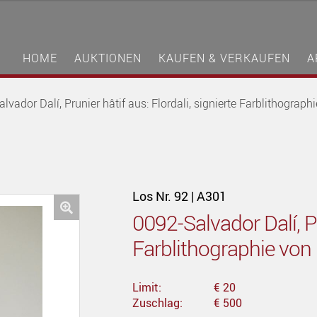
HOME
AUKTIONEN
KAUFEN & VERKAUFEN
A
lvador Dalí, Prunier hâtif aus: Flordali, signierte Farblithograp
Los Nr. 92 | A301
0092-Salvador Dalí, Pr
🔍
Farblithographie von
Limit:
€ 20
Zuschlag:
€ 500