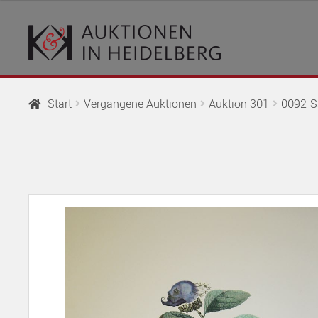
Zur
Springe
Navigation
zum
springen
Inhalt
Start
Vergangene Auktionen
Auktion 301
0092-Sa