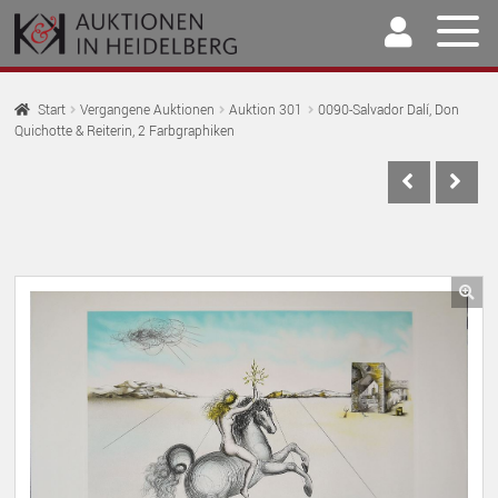
Zur
Springe
Navigation
zum
springen
Inhalt
Home
Start
Vergangene Auktionen
Auktion 301
0090-Salvador Dalí, Don
Quichotte & Reiterin, 2 Farbgraphiken
U
Auktionen
AU
U
Kaufen & Verkaufen
AU
U
Archiv
AU
U
Unser Team
🔍
AU
U
Kontakt
AU