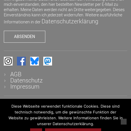
mich einverstanden, den hier bestellten Newsletter per E-Mail zu
erhalten. Meine Daten werden nicht an Dritte weitergegeben. Dieses
Einverständnis kann ich jederzeit widerrufen. Weitere ausführliche
Datenschutzerklärung
Informationen in der
AGB
Datenschutz
Impressum
Diese Webseite verwendet funktionale Cookies. Diese sind
© 2026 K&K - Auktionen in Heidelberg OHG - Alle Rechte
technisch notwendig, um die gewünschte Funktion der
vorbehalten
Website zu gewährleisten. Weitere Informationen finden Sie in
unserer Datenschutzerklärung.