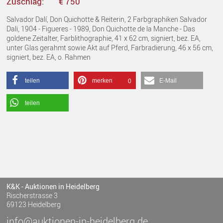
Zuschlag:
€ 750
Salvador Dalí, Don Quichotte & Reiterin, 2 Farbgraphiken Salvador
Dali, 1904 - Figueres - 1989, Don Quichotte de la Manche - Das
goldene Zeitalter, Farblithographie, 41 x 62 cm, signiert, bez. EA,
unter Glas gerahmt sowie Akt auf Pferd, Farbradierung, 46 x 56 cm,
signiert, bez. EA, o. Rahmen
teilen
merken
E-Mail
0
teilen
K&K - Auktionen in Heidelberg
Rischerstrasse 3
69123 Heidelberg
info@auktionen-in-heidelberg.de