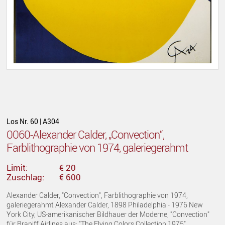
Los Nr. 60 | A304
0060-Alexander Calder, „Convection“,
Farblithographie von 1974, galeriegerahmt
Limit:
€ 20
Zuschlag:
€ 600
Alexander Calder, "Convection", Farblithographie von 1974,
galeriegerahmt Alexander Calder, 1898 Philadelphia - 1976 New
York City, US-amerikanischer Bildhauer der Moderne, "Convection"
für Braniff Airlines aus: "The Flying Colors Collection 1975",