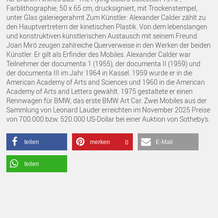
Farblithographie, 50 x 65 cm, drucksigniert, mit Trockenstempel,
unter Glas galeriegerahmt Zum Künstler: Alexander Calder zählt zu
den Hauptvertretern der kinetischen Plastik. Von dem lebenslangen
und konstruktiven künstlerischen Austausch mit seinem Freund
Joan Miró zeugen zahlreiche Querverweise in den Werken der beiden
Künstler. Er gilt als Erfinder des Mobiles. Alexander Calder war
Teilnehmer der documenta 1 (1955), der documenta II (1959) und
der documenta III im Jahr 1964 in Kassel. 1959 wurde er in die
American Academy of Arts and Sciences und 1960 in die American
Academy of Arts and Letters gewählt. 1975 gestaltete er einen
Rennwagen für BMW, das erste BMW Art Car. Zwei Mobiles aus der
Sammlung von Leonard Lauder erreichten im November 2025 Preise
von 700.000 bzw. 520.000 US-Dollar bei einer Auktion von Sotheby's.
teilen
merken
E-Mail
0
teilen