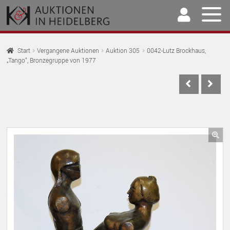
Zur
Springe
Navigation
zum
springen
Inhalt
Home
Start
Vergangene Auktionen
Auktion 305
0042-Lutz Brockhaus,
„Tango“, Bronzegruppe von 1977
U
Auktionen
AU
U
Kaufen & Verkaufen
AU
U
Archiv
AU
U
Unser Team
🔍
AU
U
Kontakt
AU