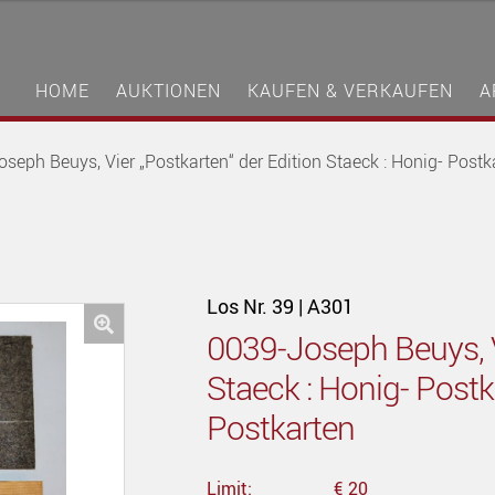
HOME
AUKTIONEN
KAUFEN & VERKAUFEN
A
seph Beuys, Vier „Postkarten“ der Edition Staeck : Honig- Postka
Los Nr. 39 | A301
0039-Joseph Beuys, Vi
🔍
Staeck : Honig- Postka
Postkarten
Limit:
€ 20