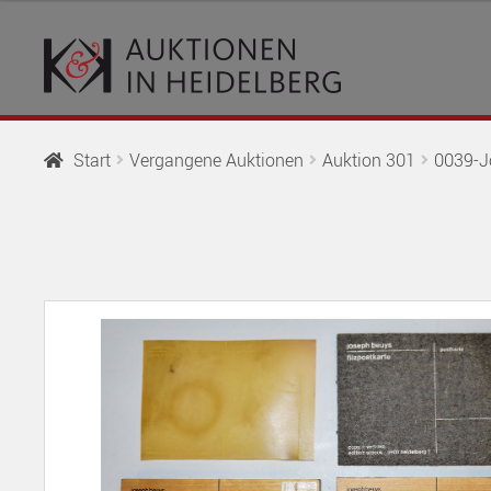
Zur
Springe
Navigation
zum
springen
Inhalt
Start
Vergangene Auktionen
Auktion 301
0039-Jo