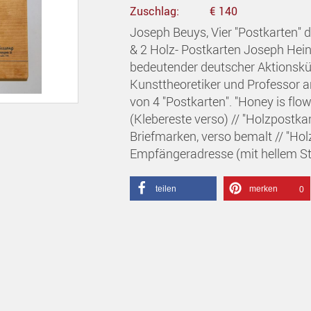
Zuschlag:
€ 140
Joseph Beuys, Vier "Postkarten" de
& 2 Holz- Postkarten Joseph Hein
bedeutender deutscher Aktionsküns
Kunsttheoretiker und Professor 
von 4 "Postkarten". "Honey is flow
(Klebereste verso) // "Holzpostk
Briefmarken, verso bemalt // "Ho
Empfängeradresse (mit hellem St
teilen
merken
0