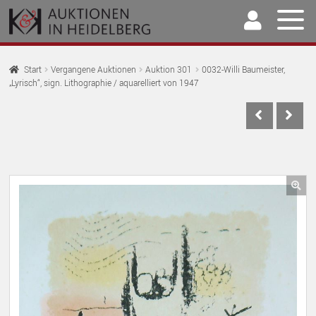
Zur
Springe
Navigation
zum
springen
Inhalt
Home
Start
Vergangene Auktionen
Auktion 301
0032-Willi Baumeister,
„Lyrisch“, sign. Lithographie / aquarelliert von 1947
U
Auktionen
AU
U
Kaufen & Verkaufen
AU
U
Archiv
AU
U
Unser Team
🔍
AU
U
Kontakt
AU