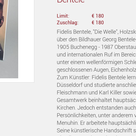
Limit:
€ 180
Zuschlag:
€ 180
Fidelis Bentele, "Die Welle", Holz
über den Bildhauer Georg Bentele-Ü
1905 Buchenegg - 1987 Oberstaufe
und internationalen Ruf im Bereich
unter einem wellenförmigen Schlei
geschlossenen Augen, Eichenholz,
Zum Künstler: Fidelis Bentele ler
Düsseldorf und studierte anschl
Fleischmann und Karl Killer sowi
Gesamtwerk beinhaltet hauptsächli
Kirchen. Jedoch entstanden auch
Persönlichkeiten, unter anderem 
Menuhin. Er arbeitete hauptsächl
Seine künstlerische Handschrift s