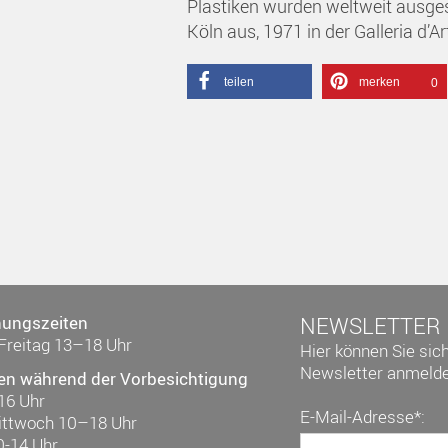
Plastiken wurden weltweit ausgest
Köln aus, 1971 in der Galleria d’Ar
teilen
merken
0
nungszeiten
NEWSLETTER
Freitag 13–18 Uhr
Hier können Sie sic
Newsletter anmelde
en während der Vorbesichtigung
16 Uhr
E-Mail-Adresse*:
ittwoch 10–18 Uhr
0-14 Uhr