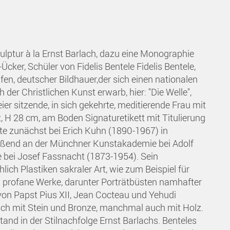
skulptur à la Ernst Barlach, dazu eine Monographie
cker, Schüler von Fidelis Bentele Fidelis Bentele,
n, deutscher Bildhauer,der sich einen nationalen
 der Christlichen Kunst erwarb, hier: "Die Welle",
er sitzende, in sich gekehrte, meditierende Frau mit
 H 28 cm, am Boden Signaturetikett mit Titulierung
nte zunächst bei Erich Kuhn (1890-1967) in
ießend an der Münchner Kunstakademie bei Adolf
e bei Josef Fassnacht (1873-1954). Sein
ch Plastiken sakraler Art, wie zum Beispiel für
 profane Werke, darunter Porträtbüsten namhafter
von Papst Pius XII, Jean Cocteau und Yehudi
ich mit Stein und Bronze, manchmal auch mit Holz.
tand in der Stilnachfolge Ernst Barlachs. Benteles