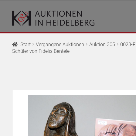
Zur
Springe
Navigation
zum
springen
Inhalt
Start
Vergangene Auktionen
Auktion 305
0023-Fi
Schüler von Fidelis Bentele