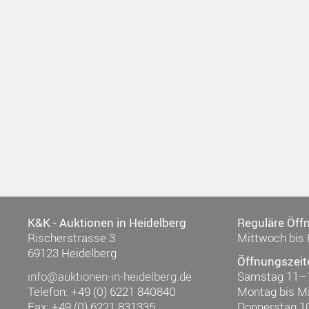
K&K - Auktionen in Heidelberg
Reguläre Öff
Rischerstrasse 3
Mittwoch bis 
69123 Heidelberg
Öffnungszeit
info@auktionen-in-heidelberg.de
Samstag 11–
Telefon: +49 (0) 6221 840840
Montag bis M
Fax: +49 (0) 6221 831335
Donnerstag 1