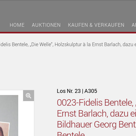
HOME
AUKTIONEN
KAUFEN & VERKAUFEN
A
delis Bentele, „Die Welle“, Holzskulptur à la Ernst Barlach, daz
Los Nr. 23 | A305
0023-Fidelis Bentele, 
🔍
Ernst Barlach, dazu 
Bildhauer Georg Bente
Bentele