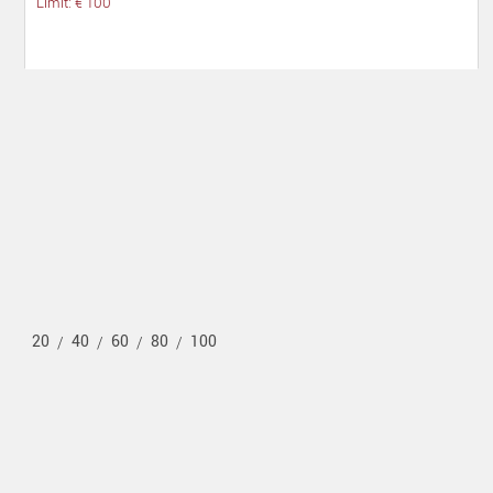
Limit: € 100
20
40
60
80
100
/
/
/
/