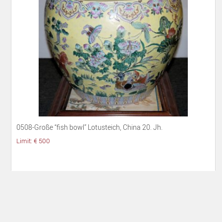
0508-Große “fish bowl” Lotusteich, China 20. Jh.
Limit: € 500