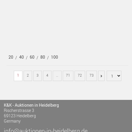
20
40
60
80
100
/
/
/
/
1
2
3
4
…
71
72
73
K&K - Auktionen in Heidelberg
Rischerstrasse 3
69123 Heidelberg
Germany
info@auktionen-in-heidelberg.de