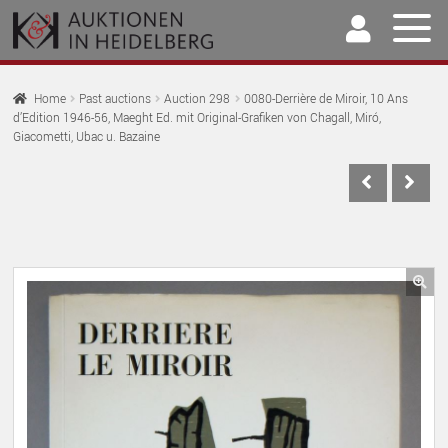
Skip
Skip
to
to
navigation
content
Home
Home
Past auctions
Auction 298
0080-Derrière de Miroir, 10 Ans
d’Edition 1946-56, Maeght Ed. mit Original-Grafiken von Chagall, Miró,
EX
Auctions
Giacometti, Ubac u. Bazaine
CH
EX
M
Selling & Buying
CH
EX
M
Archive
CH
EX
M
Our Team
CH
🔍
EX
M
Contact
CH
M