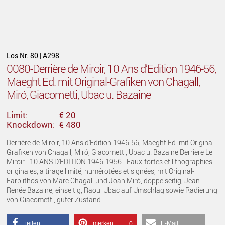
Los Nr. 80 | A298
0080-Derrière de Miroir, 10 Ans d’Edition 1946-56,
Maeght Ed. mit Original-Grafiken von Chagall,
Miró, Giacometti, Ubac u. Bazaine
Limit:
€ 20
Knockdown:
€ 480
Derrière de Miroir, 10 Ans d'Edition 1946-56, Maeght Ed. mit Original-
Grafiken von Chagall, Miró, Giacometti, Ubac u. Bazaine Derriere Le
Miroir - 10 ANS D'EDITION 1946-1956 - Eaux-fortes et lithographies
originales, a tirage limité, numérotées et signées, mit Original-
Farblithos von Marc Chagall und Joan Miró, doppelseitig, Jean
Renée Bazaine, einseitig, Raoul Ubac auf Umschlag sowie Radierung
von Giacometti, guter Zustand
teilen
merken
E-Mail
0