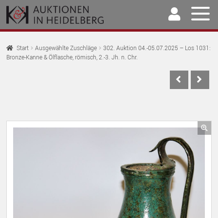
Zur
Springe
Navigation
zum
springen
Inhalt
Home
Start
Ausgewählte Zuschläge
302. Auktion 04.-05.07.2025 – Los 1031:
Bronze-Kanne & Ölflasche, römisch, 2.-3. Jh. n. Chr.
U
Auktionen
AU
U
Kaufen & Verkaufen
AU
U
Archiv
AU
U
Unser Team
🔍
AU
U
Kontakt
AU