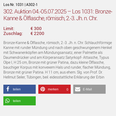
Los Nr. 1031 | A302-1
302. Auktion 04.-05.07.2025 – Los 1031: Bronze-
Kanne & Ölflasche, römisch, 2.-3. Jh. n. Chr.
Limit:
€ 300
Zuschlag:
€ 2200
Bronze-Kanne & Ölflasche, römisch, 2.-3. Jh. n. Chr. Schlauchförmige
Kanne mit runder Mündung und nach oben geschwungenem Henkel
mit Schwanenköpfen am Mündungsansatz, einer Palmette als
Daumendrücker und am Körperansatz Satyrkopf- Attasche, Typus
Olpe I, H 25 cm, Bronze mit grüner Patina, dazu kleine Ölflasche,
bauchiger Korpus mit konvexem Hals und runder, flacher Mündung,
Bronze mit grüner Patina. H 11 cm, aus ehem. Slg. von Prof. Dr.
Hellmut Seiler, Tübingen, beil. eidesstattliche Erklärung der Erbin
teilen
merken
E-Mail
0
teilen