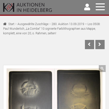
Zur
Springe
Navigation
zum
springen
Inhalt
Home
Start
Ausgewählte Zuschläge
280. Auktion 13.09.2019 – Los 0508:
Paul Wunderlich, „La Combe“ 10 signierte Farblithographien aus Mappe,
U
Auktionen
komplett, eine von 20, o. Rahmen, selten!
AU
U
Kaufen & Verkaufen
AU
U
Archiv
AU
U
Unser Team
AU
🔍
U
Kontakt
AU