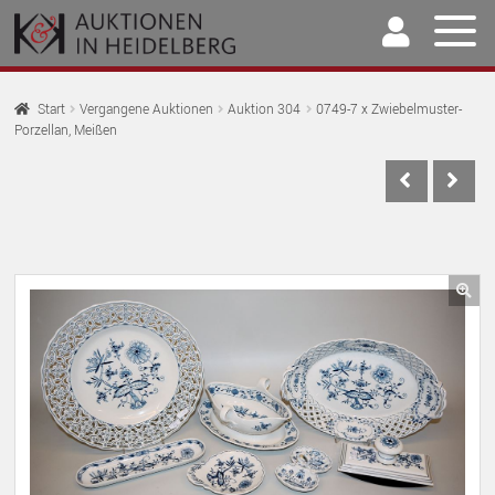
Zur
Springe
Navigation
zum
springen
Inhalt
Home
Start
Vergangene Auktionen
Auktion 304
0749-7 x Zwiebelmuster-
Porzellan, Meißen
U
Auktionen
AU
U
Kaufen & Verkaufen
AU
U
Archiv
AU
U
Unser Team
🔍
AU
U
Kontakt
AU