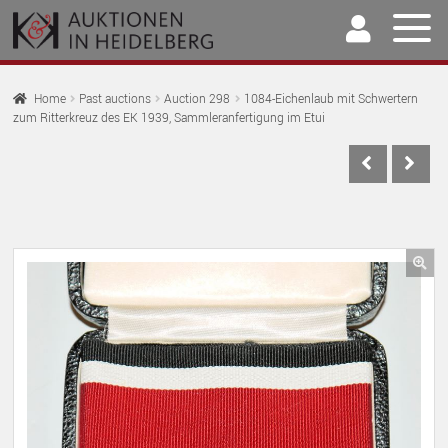
Skip
Skip
to
to
navigation
content
Home
Home
Past auctions
Auction 298
1084-Eichenlaub mit Schwertern
zum Ritterkreuz des EK 1939, Sammleranfertigung im Etui
EX
Auctions
CH
EX
M
Selling & Buying
CH
EX
M
Archive
CH
EX
M
Our Team
🔍
CH
EX
M
Contact
CH
M