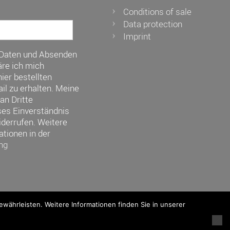
Conditions of sale
Data protection
Imprint
 Daten und Absenden
re ich mich
ier bestellten
il zu erhalten. Meine
an Dritte
ses Einverständnis
iderrufen. Weitere
ationen in der
ng
ährleisten. Weitere Informationen finden Sie in unserer