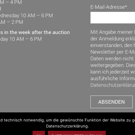
AM – 4 PM
E-Mail-Adresse*:
d
ednesday 10 AM – 6 PM
AM – 2 PM
Mit Angabe meiner
 in the week after the auction
der Anmeldung erklä
riday 10 AM – 6 PM
einverstanden, den h
Newsletter per E-Ma
Daten werden nicht 
weitergegeben. Die
kann ich jederzeit w
ausführliche Inform
Datenschutzerkläru
nd technisch notwendig, um die gewünschte Funktion der Website zu gew
Datenschutzerklärung.