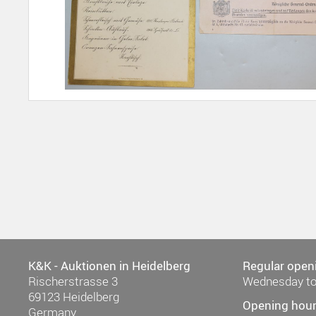
K&K - Auktionen in Heidelberg
Regular open
Rischerstrasse 3
Wednesday to
69123 Heidelberg
Opening hour
Germany