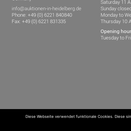
Saturday 11 
info@auktionen-in-heidelberg.de
Sunday close
Phone: +49 (0) 6221 840840
Monday to W
Fax: +49 (0) 6221 831335
Thursday 10 
Opening hours
Tuesday to F
Diese Webseite verwendet funktionale Cookies. Diese si