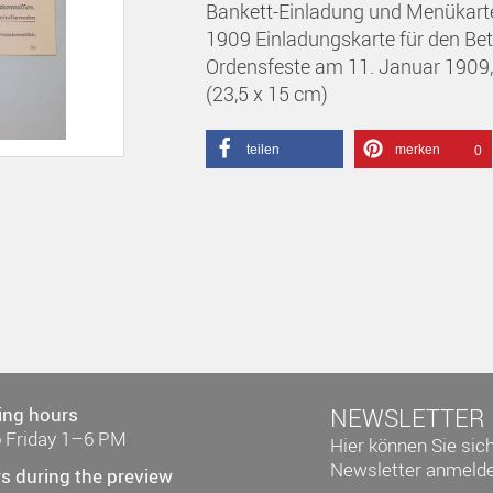
Bankett-Einladung und Menükarte d
1909 Einladungskarte für den Be
Ordensfeste am 11. Januar 1909, 
(23,5 x 15 cm)
teilen
merken
0
ing hours
NEWSLETTER
 Friday 1–6 PM
Hier können Sie sic
Newsletter anmelde
s during the preview