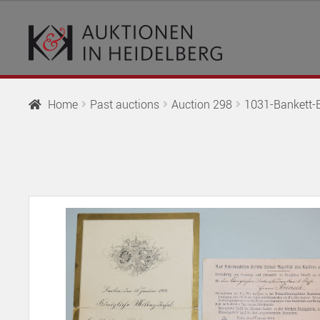
Skip
Skip
to
to
navigation
content
Home
Past auctions
Auction 298
1031-Bankett-E