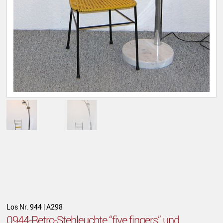
Los Nr. 944 | A298
0944-Retro-Stehleuchte “five fingers” und