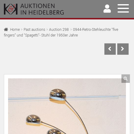
Skip
Skip
to
to
navigation
content
Home
Home
Past auctions
Auction 298
0944-Retro-Stehleuchte “five
fingers” und “Spagetti”- Stuhl der 1950er Jahre
EX
Auctions
CH
EX
M
Selling & Buying
CH
EX
M
Archive
CH
EX
M
Our Team
🔍
CH
EX
M
Contact
CH
M