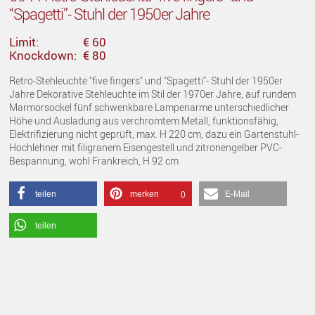
“Spagetti”- Stuhl der 1950er Jahre
Limit:
€ 60
Knockdown:
€ 80
Retro-Stehleuchte "five fingers" und "Spagetti"- Stuhl der 1950er
Jahre Dekorative Stehleuchte im Stil der 1970er Jahre, auf rundem
Marmorsockel fünf schwenkbare Lampenarme unterschiedlicher
Höhe und Ausladung aus verchromtem Metall, funktionsfähig,
Elektrifizierung nicht geprüft, max. H 220 cm, dazu ein Gartenstuhl-
Hochlehner mit filigranem Eisengestell und zitronengelber PVC-
Bespannung, wohl Frankreich, H 92 cm
teilen
merken
E-Mail
0
teilen