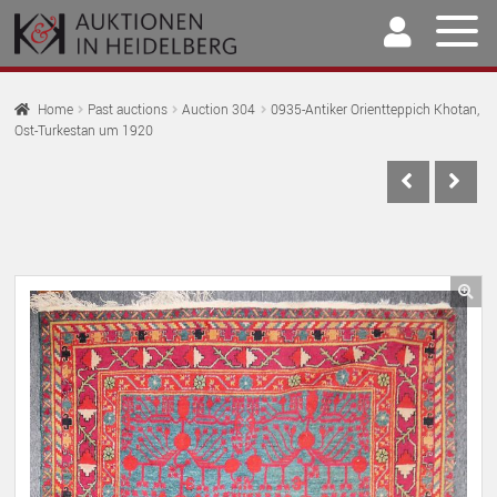
Skip
Skip
to
to
navigation
content
Home
Home
Past auctions
Auction 304
0935-Antiker Orientteppich Khotan,
Ost-Turkestan um 1920
EX
Auctions
CH
EX
M
Selling & Buying
CH
EX
M
Archive
CH
EX
M
Our Team
🔍
CH
EX
M
Contact
CH
M