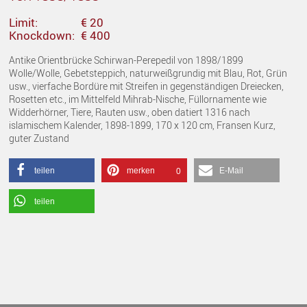
Limit:
€ 20
Knockdown:
€ 400
Antike Orientbrücke Schirwan-Perepedil von 1898/1899
Wolle/Wolle, Gebetsteppich, naturweißgrundig mit Blau, Rot, Grün
usw., vierfache Bordüre mit Streifen in gegenständigen Dreiecken,
Rosetten etc., im Mittelfeld Mihrab-Nische, Füllornamente wie
Widderhörner, Tiere, Rauten usw., oben datiert 1316 nach
islamischem Kalender, 1898-1899, 170 x 120 cm, Fransen Kurz,
guter Zustand
teilen
merken
E-Mail
0
teilen