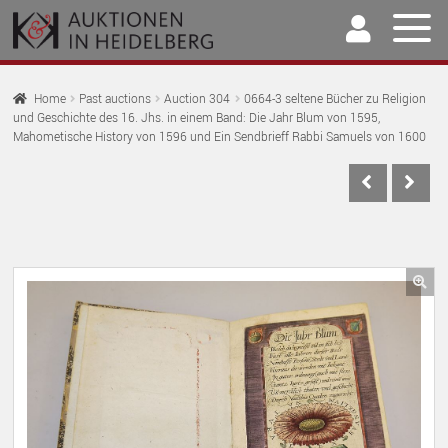
Skip
Skip
to
to
navigation
content
Home
Home
Past auctions
Auction 304
0664-3 seltene Bücher zu Religion
und Geschichte des 16. Jhs. in einem Band: Die Jahr Blum von 1595,
EX
Auctions
Mahometische History von 1596 und Ein Sendbrieff Rabbi Samuels von 1600
CH
EX
M
Selling & Buying
CH
EX
M
Archive
CH
EX
M
Our Team
CH
🔍
EX
M
Contact
CH
M