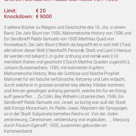
Limit:
€ 20
Knockdown:
€ 9000
3 seltene Bücher zu Religion und Geschichte des 16. Jhs. in einem
Band: Die Jahr Blum von 1595, Mahometische History von 1596 und
Ein Sendbrieff Rabbi Samuels von 1600 Matthias Quad von
Kinckelbach, Die Jahr Blum || Welch da begreifft ṽd in sich helt || Fast
alle Iahren dieser Welt.|| Namhafft Personẽ, Stedt vnd Lant || Hieraus
dir werden mit bekant.|| Jn guter ordnung vnd reimẽ weis || Vil
mercklich thaten vnd geschicht || Durch Matthis Quaden zugericht.||,
Johann Bussemachers, 1595, mit kolorierten Kupfern;
Mahometische History, Was der Gottlose und falsche Prophet
Mahomet für ein falsche verführische, Ketzerey und Lehr erdacht,
durch welche er in grosses ansehen bey allerley Völcker kommen,
und ihm ein gewaltigen anhang gemacht, welche ihn für ein König
auff geworffen. .., Zu Cölln, Bey Wilhelm Lützenkirchen, 1596; Ein
Sendbrieff Rabbi Samuels von Jsrael, so bürtig war auß der Stadt
deß Konigs Morachiam, An Rabbi Jsaac, Meystern der Synagogen,
so in der Stadt Subjuliveta bemeltes Reichs ist. Von der Jüden
zerstrewung, Ceremonien, verblendung vnd vnglauben, ... , Marpurg
durch Paulum Egenolff, 1600, zusammen gebunden im
Kartoneinband