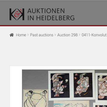
Skip
Skip
to
to
navigation
content
Home
Past auctions
Auction 298
0411-Konvolut 