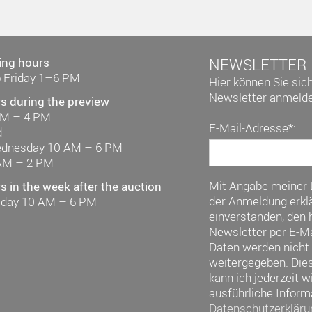
ing hours
NEWSLETTER
 Friday 1–6 PM
Hier können Sie sic
Newsletter anmelde
s during the preview
AM – 4 PM
E-Mail-Adresse*:
d
ednesday 10 AM – 6 PM
AM – 2 PM
Mit Angabe meiner
 in the week after the auction
der Anmeldung erklä
riday 10 AM – 6 PM
einverstanden, den h
Newsletter per E-Ma
Daten werden nicht 
weitergegeben. Die
kann ich jederzeit w
ausführliche Inform
Datenschutzerkläru