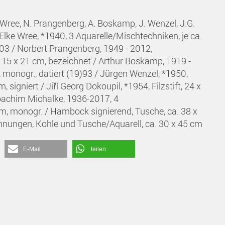
Wree, N. Prangenberg, A. Boskamp, J. Wenzel, J.G.
 Elke Wree, *1940, 3 Aquarelle/Mischtechniken, je ca.
0)03 / Norbert Prangenberg, 1949 - 2012,
r, 15 x 21 cm, bezeichnet / Arthur Boskamp, 1919 -
 monogr., datiert (19)93 / Jürgen Wenzel, *1950,
signiert / Jiří Georg Dokoupil, *1954, Filzstift, 24 x
 Joachim Michalke, 1936-2017, 4
 cm, monogr. / Hambock signierend, Tusche, ca. 38 x
chnungen, Kohle und Tusche/Aquarell, ca. 30 x 45 cm
E-Mail
teilen