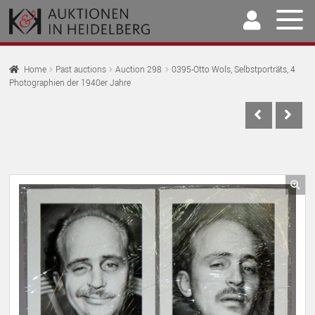
Skip
Skip
to
to
navigation
content
Home
Home
Past auctions
Auction 298
0395-Otto Wols, Selbstporträts, 4
Photographien der 1940er Jahre
EX
Auctions
CH
EX
M
Selling & Buying
CH
EX
M
Archive
CH
EX
M
Our Team
🔍
CH
EX
M
Contact
CH
M