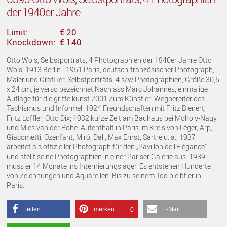
der 1940er Jahre
Limit:
€ 20
Knockdown:
€ 140
Otto Wols, Selbstporträts, 4 Photographien der 1940er Jahre Otto
Wols, 1913 Berlin - 1951 Paris, deutsch-französischer Photograph,
Maler und Grafiker, Selbstporträts, 4 s/w Photographien, Größe 30,5
x 24 cm, je verso bezeichnet Nachlass Marc Johannès, einmalige
Auflage für die griffelkunst 2001 Zum Künstler: Wegbereiter des
Tachismus und Informel. 1924 Freundschaften mit Fritz Bienert,
Fritz Löffler, Otto Dix; 1932 kurze Zeit am Bauhaus bei Moholy-Nagy
und Mies van der Rohe. Aufenthalt in Paris im Kreis von Léger, Arp,
Giacometti, Ozenfant, Miró, Dali, Max Ernst, Sartre u. a.; 1937
arbeitet als offizieller Photograph für den „Pavillon de l’Elégance“
und stellt seine Photographien in einer Pariser Galerie aus. 1939
muss er 14 Monate ins Internierungslager. Es entstehen Hunderte
von Zeichnungen und Aquarellen. Bis zu seinem Tod bleibt er in
Paris.
teilen
merken
E-Mail
0