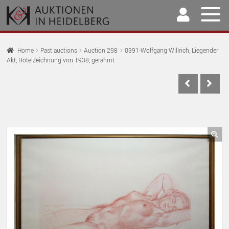
Skip
Skip
to
to
navigation
content
Home
Home
Past auctions
Auction 298
0391-Wolfgang Willrich, Liegender
Akt, Rötelzeichnung von 1938, gerahmt
EX
Auctions
CH
EX
M
Selling & Buying
CH
EX
M
Archive
CH
EX
M
Our Team
🔍
CH
EX
M
Contact
CH
M