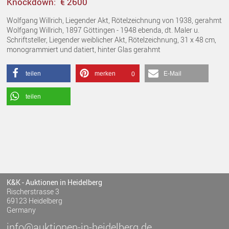
Knockdown:
€ 2600
Wolfgang Willrich, Liegender Akt, Rötelzeichnung von 1938, gerahmt
Wolfgang Willrich, 1897 Göttingen - 1948 ebenda, dt. Maler u.
Schriftsteller, Liegender weiblicher Akt, Rötelzeichnung, 31 x 48 cm,
monogrammiert und datiert, hinter Glas gerahmt
teilen
merken
E-Mail
0
teilen
K&K - Auktionen in Heidelberg
Rischerstrasse 3
69123 Heidelberg
Germany
info@auktionen-in-heidelberg.de