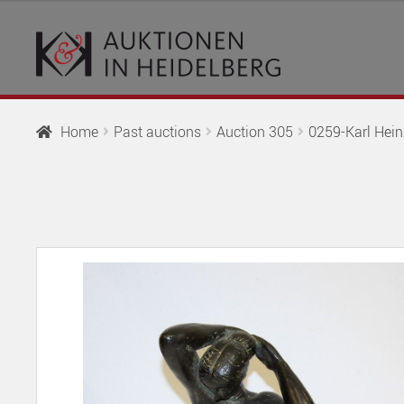
Skip
Skip
to
to
navigation
content
Home
Past auctions
Auction 305
0259-Karl Hein