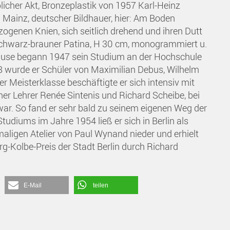
licher Akt, Bronzeplastik von 1957 Karl-Heinz
Mainz, deutscher Bildhauer, hier: Am Boden
zogenen Knien, sich seitlich drehend und ihren Dutt
 schwarz-brauner Patina, H 30 cm, monogrammiert u.
rause begann 1947 sein Studium an der Hochschule
948 wurde er Schüler von Maximilian Debus, Wilhelm
 Meisterklasse beschäftigte er sich intensiv mit
er Lehrer Renée Sintenis und Richard Scheibe, bei
war. So fand er sehr bald zu seinem eigenen Weg der
udiums im Jahre 1954 ließ er sich in Berlin als
aligen Atelier von Paul Wynand nieder und erhielt
rg-Kolbe-Preis der Stadt Berlin durch Richard
E-Mail
teilen