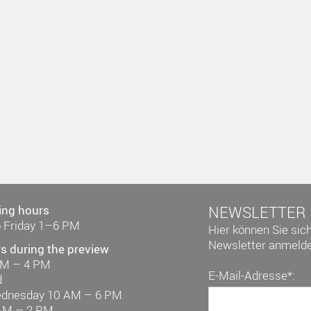
ing hours
NEWSLETTER
 Friday 1–6 PM
Hier können Sie sic
Newsletter anmelde
s during the preview
AM – 4 PM
E-Mail-Adresse*:
d
ednesday 10 AM – 6 PM
AM – 2 PM