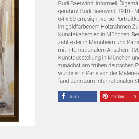
Rudi Baerwind, Informell, Ölgemä
gerahmt Rudi Baerwind, 1910 - M
64 x 50 cm, sign., verso Portraitk
im goldfarbenem Holzrahmen Zum 
Kunstakademien in München, Berl
zählte der in Mannheim und Pari
mit internationalem Ansehen. 1959
Kunstausstellung in München und 
zunächst am frühen deutschen Ex
wurde er in Paris von der Malerei
fand dann zum Internationalen Sti
teilen
merken
0