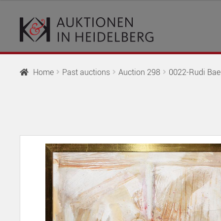
Skip
Skip
to
to
navigation
content
Home
Past auctions
Auction 298
0022-Rudi Baer