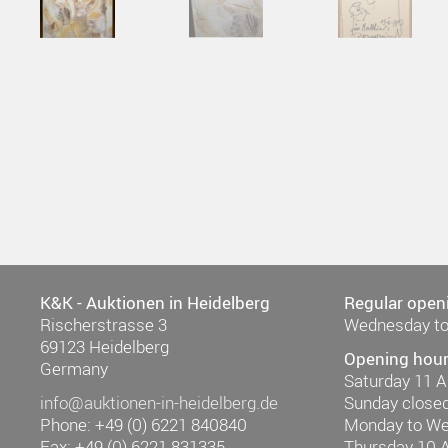
K&K - Auktionen in Heidelberg
Regular open
Rischerstrasse 3
Wednesday to
69123 Heidelberg
Opening hour
Germany
Saturday 11 
info@auktionen-in-heidelberg.de
Sunday close
Phone: +49 (0) 6221 840840
Monday to W
Fax: +49 (0) 6221 831335
Thursday 10 