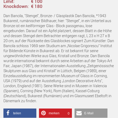
Limit:
€ 100
Knockdown:
€ 180
Dan Bancila, "Stengel", Bronze- / Glasplastik Dan Bancila, *1943
Bukarest, rumänischer Bildhauer, hier: "Stengel", in ein Unterteil aus
Bronze ist ein keilförmiger Glas - Block passgenau, lose
eingebunden. Darauf ist ein Apfel platziert, dessen Blatt in die Höhe
und dessen Stengel dem Betrachter entgegen ragt, L 23 x H 27 x B
20 cm, auf der Rückseite des Glasblockes signiert Zum Künstler: Dan
Bancila schloss 1969 sein Studium am „Nicolae Grigorescu“ Institut
für Bildende Künste in Bukarest ab. Er ist bekannt für seine
ungewöhnlichen Werke aus Glas, Kristall und Bronze. Dan Bancila
wurde international bekannt durch seine Arbeiten auf der Tokyo Art
Fair, Japan (1987), der Internationalen Ausstellung „Zeitgenössische
Skulpturen aus Glas und Kristall“ in Lüttich, Belgien (1989), einer
Einzelausstellung im renommierten Museum of Glass in Corning,
USA (1979) und auf der Ausstellung „London Decorative Arts“,
London, England (1981). Seine Werke sind in Museen in Valencia
(Spanien), Corning (New York), Rom (Italien), Kassel-Coburg
(Deutschland), Bukarest (Rumänien) und im Glasmuseet Ebeltoft in
Dänemark zu finden.
teilen
merken
E-Mail
0