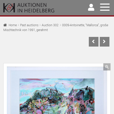
Skip
Skip
to
to
navigation
content
Home
Home
Past auctions
Auction 302
0009-Antoinette, “Mallorca”, große
Mischtechnik von 1991, gerahmt
EX
Auctions
CH
EX
M
Selling & Buying
CH
EX
M
Archive
CH
EX
M
Our Team
🔍
CH
EX
M
Contact
CH
M