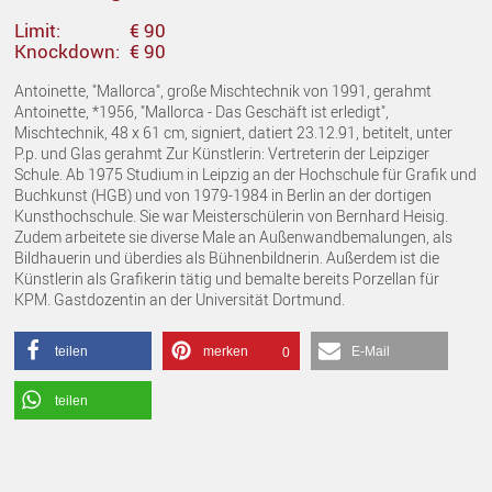
Limit:
€ 90
Knockdown:
€ 90
Antoinette, "Mallorca", große Mischtechnik von 1991, gerahmt
Antoinette, *1956, "Mallorca - Das Geschäft ist erledigt",
Mischtechnik, 48 x 61 cm, signiert, datiert 23.12.91, betitelt, unter
P.p. und Glas gerahmt Zur Künstlerin: Vertreterin der Leipziger
Schule. Ab 1975 Studium in Leipzig an der Hochschule für Grafik und
Buchkunst (HGB) und von 1979-1984 in Berlin an der dortigen
Kunsthochschule. Sie war Meisterschülerin von Bernhard Heisig.
Zudem arbeitete sie diverse Male an Außenwandbemalungen, als
Bildhauerin und überdies als Bühnenbildnerin. Außerdem ist die
Künstlerin als Grafikerin tätig und bemalte bereits Porzellan für
KPM. Gastdozentin an der Universität Dortmund.
teilen
merken
E-Mail
0
teilen