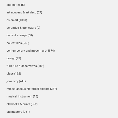
antiquities
(5)
art nouveau & art deco
(27)
asian art
(1081)
ceramics & stoneware
(9)
coins & stamps
(58)
collectibles
(549)
contemporary and modern art
(3874)
design
(13)
furniture & decoratives
(185)
glass
(162)
jewellery
(441)
miscellaneous historical objects
(367)
musical instrument
(13)
old books & prints
(362)
old masters
(761)