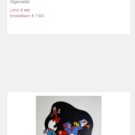
Ölgemälde
Limit: € 440
Knockdown: € 1100