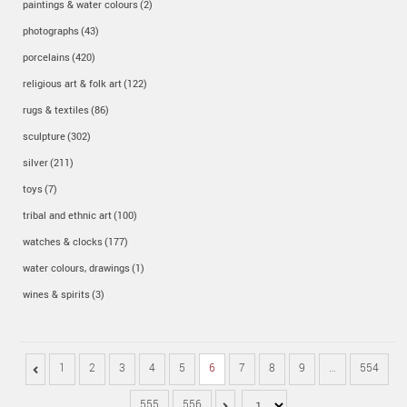
paintings & water colours
(2)
photographs
(43)
porcelains
(420)
religious art & folk art
(122)
rugs & textiles
(86)
sculpture
(302)
silver
(211)
toys
(7)
tribal and ethnic art
(100)
watches & clocks
(177)
water colours, drawings
(1)
wines & spirits
(3)
1
2
3
4
5
6
7
8
9
…
554
555
556