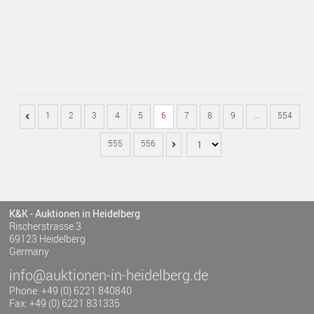
1
2
3
4
5
6
7
8
9
…
554
555
556
K&K - Auktionen in Heidelberg
Rischerstrasse 3
69123 Heidelberg
Germany
info@auktionen-in-heidelberg.de
Phone: +49 (0) 6221 840840
Fax: +49 (0) 6221 831335