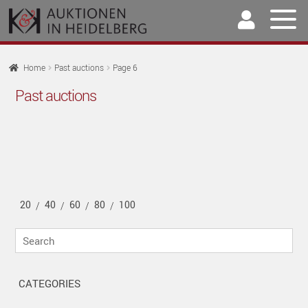
Skip
Skip
to
to
navigation
content
Home
Home
Past auctions
Page 6
EX
Past auctions
Auctions
CH
EX
M
Selling & Buying
CH
EX
M
Archive
CH
EX
M
Our Team
20
40
60
80
100
CH
/
/
/
/
EX
M
Contact
Search
CH
M
CATEGORIES