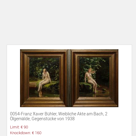
0054-Franz Xaver Bühler, Weibliche Akte am Bach, 2
Ölgemälde, Gegenstücke von 1938
Limit: € 90
Knockdown: € 160