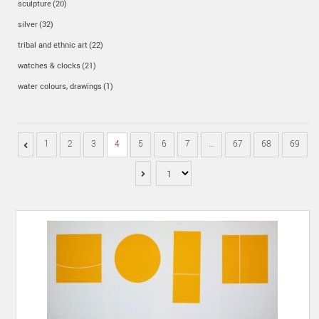
sculpture
(20)
silver
(32)
tribal and ethnic art
(22)
watches & clocks
(21)
water colours, drawings
(1)
1
2
3
4
5
6
7
…
67
68
69