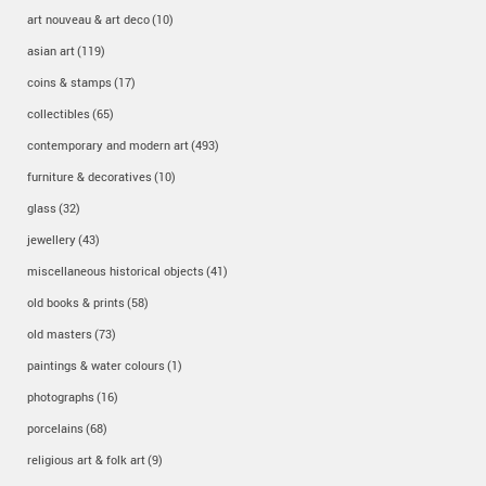
art nouveau & art deco
(10)
asian art
(119)
coins & stamps
(17)
collectibles
(65)
contemporary and modern art
(493)
furniture & decoratives
(10)
glass
(32)
jewellery
(43)
miscellaneous historical objects
(41)
old books & prints
(58)
old masters
(73)
paintings & water colours
(1)
photographs
(16)
porcelains
(68)
religious art & folk art
(9)