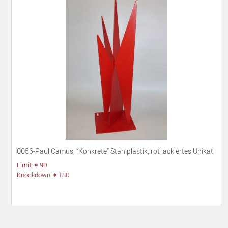
0056-Paul Camus, “Konkrete” Stahlplastik, rot lackiertes Unikat
Limit: € 90
Knockdown: € 180