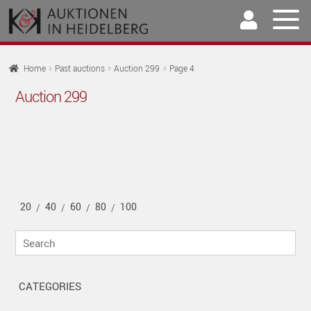
Skip
Skip
to
to
navigation
content
Home
Home
Past auctions
Auction 299
Page 4
EX
Auction 299
Auctions
CH
EX
M
Selling & Buying
CH
EX
M
Archive
CH
EX
M
Our Team
20
40
60
80
100
CH
/
/
/
/
EX
M
Contact
Search
CH
M
CATEGORIES