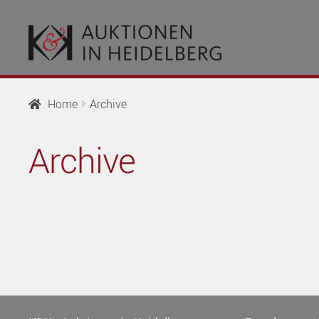
Skip
Skip
to
to
navigation
content
Home
Archive
Archive