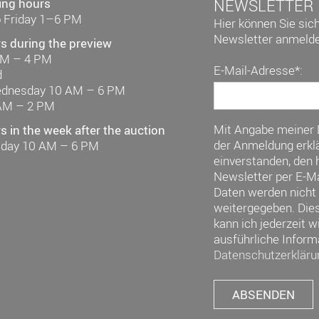
ing hours
NEWSLETTER
 Friday 1–6 PM
Hier können Sie sic
Newsletter anmelde
s during the preview
AM – 4 PM
E-Mail-Adresse*:
d
ednesday 10 AM – 6 PM
AM – 2 PM
Mit Angabe meiner
 in the week after the auction
der Anmeldung erklä
riday 10 AM – 6 PM
einverstanden, den h
Newsletter per E-Ma
Daten werden nicht 
weitergegeben. Die
kann ich jederzeit w
ausführliche Inform
Datenschutzerkläru