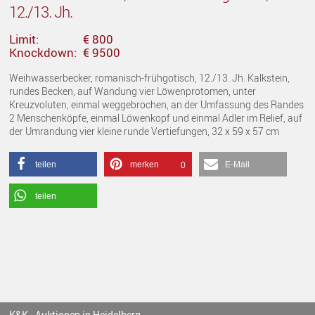
12./13. Jh.
Limit:
€ 800
Knockdown:
€ 9500
Weihwasserbecker, romanisch-frühgotisch, 12./13. Jh. Kalkstein,
rundes Becken, auf Wandung vier Löwenprotomen, unter
Kreuzvoluten, einmal weggebrochen, an der Umfassung des Randes
2 Menschenköpfe, einmal Löwenkopf und einmal Adler im Relief, auf
der Umrandung vier kleine runde Vertiefungen, 32 x 59 x 57 cm
teilen
merken
E-Mail
0
teilen
K&K - Auktionen in Heidelberg