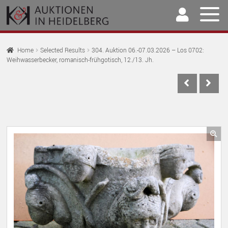
Skip
Skip
to
to
navigation
content
Home
Home
Selected Results
304. Auktion 06.-07.03.2026 – Los 0702:
Weihwasserbecker, romanisch-frühgotisch, 12./13. Jh.
EX
Auctions
CH
EX
M
Selling & Buying
CH
EX
M
Archive
CH
EX
M
Our Team
🔍
CH
EX
M
Contact
CH
M