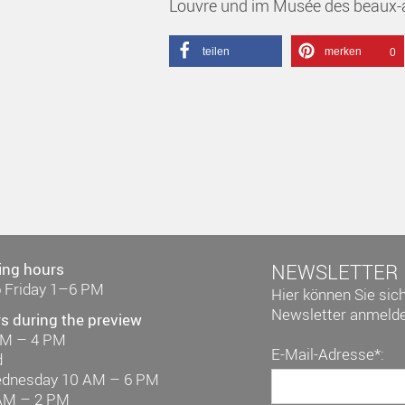
Louvre und im Musée des beaux-a
teilen
merken
0
ing hours
NEWSLETTER
 Friday 1–6 PM
Hier können Sie sic
Newsletter anmelde
s during the preview
AM – 4 PM
E-Mail-Adresse*:
d
ednesday 10 AM – 6 PM
AM – 2 PM