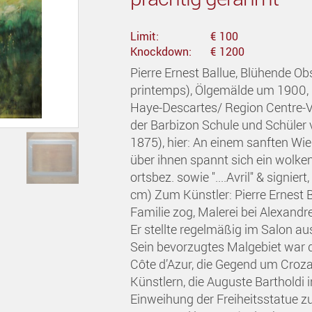
Limit:
€ 100
Knockdown:
€ 1200
Pierre Ernest Ballue, Blühende Ob
printemps), Ölgemälde um 1900, p
Haye-Descartes/ Region Centre-Va
der Barbizon Schule und Schüler v
1875), hier: An einem sanften Wi
über ihnen spannt sich ein wolken
ortsbez. sowie "....Avril" & signi
cm) Zum Künstler: Pierre Ernest Ba
Familie zog, Malerei bei Alexand
Er stellte regelmäßig im Salon a
Sein bevorzugtes Malgebiet war di
Côte d’Azur, die Gegend um Croza
Künstlern, die Auguste Bartholdi i
Einweihung der Freiheitsstatue zu