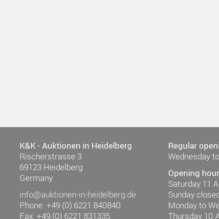
K&K - Auktionen in Heidelberg
Regular open
Rischerstrasse 3
Wednesday to
69123 Heidelberg
Opening hour
Germany
Saturday 11 
info@auktionen-in-heidelberg.de
Sunday close
Phone: +49 (0) 6221 840840
Monday to W
Fax: +49 (0) 6221 831335
Thursday 10 