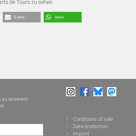
rts de Tours zu sehen.
E-Mail
teilen
h zu unserem
n.
Conditions of sale
Data protection
Imprint