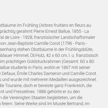
stbäume im Frühling (Arbres fruitiers en fleurs au
rächtig gerahmt Pierre Ernest Ballue, 1855 - La
l de Loire - 1928, französischer Landschaftsmaler
on Jean-Baptiste Camille Corot (1796 - Paris -
esenhang stehen Obstbäume in der Frühlingsblüte,
blauer Himmel, Öl/Holz, 42 x 60 cm, l. u. französisch
ert, im prächtigen Goldstuckrahmen (Gesamt: 60 x 80
llue studierte in Paris, wohin er 1867 mit seiner
re Defaux, Émile Charles Dameron und Camille Corot.
us und wurde mit mehreren Medaillen ausgezeichnet.
e Touraine, doch er bereiste ganz Frankreich, die
nt und Fresselines. 1886 gehörte er zu den
n die Vereinigten Staaten begleiteten, um die
 feiern. Seine Werke sind im Musée Bertrand, im