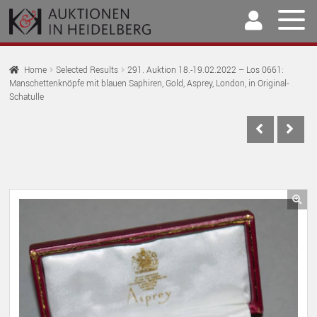
Skip
Skip
to
to
navigation
content
Home
Home
Selected Results
291. Auktion 18.-19.02.2022 – Los 0661:
Manschettenknöpfe mit blauen Saphiren, Gold, Asprey, London, in Original-
EX
Auctions
Schatulle
CH
EX
M
Selling & Buying
CH
EX
M
Archive
CH
EX
M
Our Team
CH
🔍
EX
M
Contact
CH
M