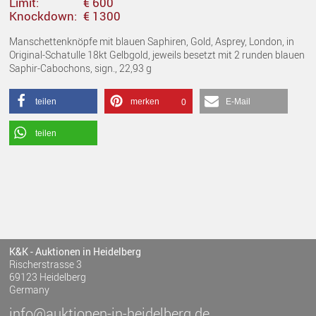
Limit:
€ 600
Knockdown:
€ 1300
Manschettenknöpfe mit blauen Saphiren, Gold, Asprey, London, in
Original-Schatulle 18kt Gelbgold, jeweils besetzt mit 2 runden blauen
Saphir-Cabochons, sign., 22,93 g
teilen
merken
E-Mail
0
teilen
K&K - Auktionen in Heidelberg
Rischerstrasse 3
69123 Heidelberg
Germany
info@auktionen-in-heidelberg.de