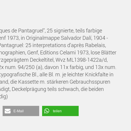
ues de Pantagruel", 25 signierte, teils farbige
enf 1973, in Originalmappe Salvador Dalí, 1904 -
antagruel: 25 interpretations d'après Rabelais,
thographien, Genf, Editions Celami 1973, lose Blätter
rzgeprägtem Deckeltitel, Wvz ML1398-1422a/d,
, 12x num. 94/250 (a), davon 11x farbig, und 13x num.
ografische Bl., alle Bl. m. je leichter Knickfalte in
stand, die Kassette m. stärkeren Gebrauchsspuren
digt, Deckelprägung teils schwach, die beiden
dig)
E-Mail
teilen