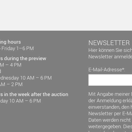
ing hours
NEWSLETTER
 Friday 1–6 PM
Hier können Sie sic
Newsletter anmelde
s during the preview
AM – 4 PM
E-Mail-Adresse*:
d
ednesday 10 AM – 6 PM
AM – 2 PM
Mit Angabe meiner
 in the week after the auction
der Anmeldung erklä
riday 10 AM – 6 PM
einverstanden, den h
Newsletter per E-Ma
Daten werden nicht 
weitergegeben. Die