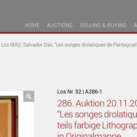
HOME
AUCTIONS
SELLING & BUYING
os 0052: Salvador Dali, “Les songes drolatiques de Pantagruel”, 
Los Nr. 52 | A286-1
286. Auktion 20.11.2
🔍
“Les songes drolatiqu
teils farbige Lithogra
in Originalmappe