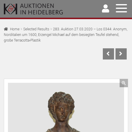
Skip
Skip
to
to
navigation
content
Home
Home
Selected Results
283. Auktion 27.03.2020 – Los 0344: Anonym,
Norditalien um 1600, Erzengel Michael auf dem besiegten Teufel stehend,
EX
Auctions
große Terracotta-Plastik
CH
EX
M
Selling & Buying
CH
EX
M
Archive
CH
EX
M
Our Team
CH
🔍
EX
M
Contact
CH
M