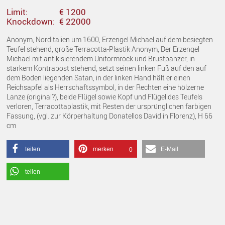
Limit:
€ 1200
Knockdown:
€ 22000
Anonym, Norditalien um 1600, Erzengel Michael auf dem besiegten
Teufel stehend, große Terracotta-Plastik Anonym, Der Erzengel
Michael mit antikisierendem Uniformrock und Brustpanzer, in
starkem Kontrapost stehend, setzt seinen linken Fuß auf den auf
dem Boden liegenden Satan, in der linken Hand hält er einen
Reichsapfel als Herrschaftssymbol, in der Rechten eine hölzerne
Lanze (original?), beide Flügel sowie Kopf und Flügel des Teufels
verloren, Terracottaplastik, mit Resten der ursprünglichen farbigen
Fassung, (vgl. zur Körperhaltung Donatellos David in Florenz), H 66
cm
teilen
merken
E-Mail
0
teilen