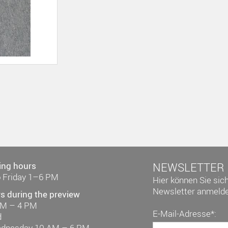
ing hours
NEWSLETTER
 Friday 1–6 PM
Hier können Sie sic
Newsletter anmelde
s during the preview
AM – 4 PM
E-Mail-Adresse*:
d
ednesday 10 AM – 6 PM