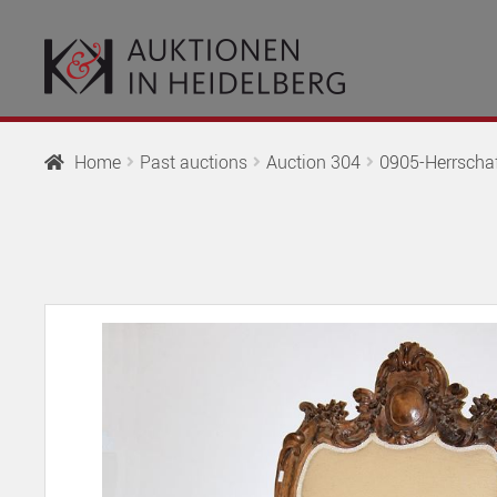
Skip
Skip
to
to
navigation
content
Home
Past auctions
Auction 304
0905-Herrschaft