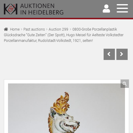
Skip
Skip
to
to
navigation
content
Home
Home
Past auctions
Auction 299
0800-Große Porzellanplastik
Glücksdrache “Gute Zeiten” (Der Spott), Hugo Meisel für Aelteste Volkstedter
EX
Auctions
Porzellanmanufaktur, Rudolstadt-Volkstedt, 1921, selten!
CH
EX
M
Selling & Buying
CH
EX
M
Archive
CH
EX
M
Our Team
CH
🔍
EX
M
Contact
CH
M