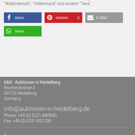
"Waldmensch", "Höllenhund" und andere "Tiere".
teilen
merken
E-Mail
0
teilen
K&K - Auktionen in Heidelberg
Rischerstrasse 3
69123 Heidelberg
Germany
info@auktionen-in-heidelberg.de
Phone: +49 (0) 6221 840840
Fax: +49 (0) 6221 831335