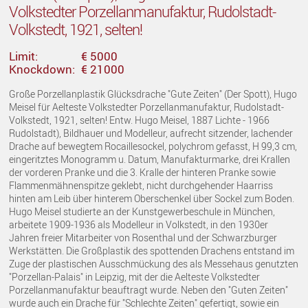
Volkstedter Porzellanmanufaktur, Rudolstadt-
Volkstedt, 1921, selten!
Limit:
€ 5000
Knockdown:
€ 21000
Große Porzellanplastik Glücksdrache "Gute Zeiten" (Der Spott), Hugo
Meisel für Aelteste Volkstedter Porzellanmanufaktur, Rudolstadt-
Volkstedt, 1921, selten! Entw. Hugo Meisel, 1887 Lichte - 1966
Rudolstadt), Bildhauer und Modelleur, aufrecht sitzender, lachender
Drache auf bewegtem Rocaillesockel, polychrom gefasst, H 99,3 cm,
eingeritztes Monogramm u. Datum, Manufakturmarke, drei Krallen
der vorderen Pranke und die 3. Kralle der hinteren Pranke sowie
Flammenmähnenspitze geklebt, nicht durchgehender Haarriss
hinten am Leib über hinterem Oberschenkel über Sockel zum Boden.
Hugo Meisel studierte an der Kunstgewerbeschule in München,
arbeitete 1909-1936 als Modelleur in Volkstedt, in den 1930er
Jahren freier Mitarbeiter von Rosenthal und der Schwarzburger
Werkstätten. Die Großplastik des spottenden Drachens entstand im
Zuge der plastischen Ausschmückung des als Messehaus genutzten
"Porzellan-Palais" in Leipzig, mit der die Aelteste Volkstedter
Porzellanmanufaktur beauftragt wurde. Neben den "Guten Zeiten"
wurde auch ein Drache für "Schlechte Zeiten" gefertigt, sowie ein