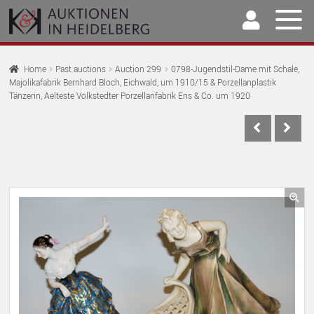
Skip
Skip
to
to
navigation
content
Home
Home
Past auctions
Auction 299
0798-Jugendstil-Dame mit Schale,
Majolikafabrik Bernhard Bloch, Eichwald, um 1910/15 & Porzellanplastik
EX
Auctions
Tänzerin, Aelteste Volkstedter Porzellanfabrik Ens & Co. um 1920
CH
EX
M
Selling & Buying
CH
EX
M
Archive
CH
EX
M
Our Team
CH
🔍
EX
M
Contact
CH
M