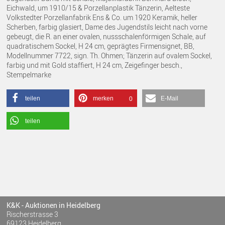
Eichwald, um 1910/15 & Porzellanplastik Tänzerin, Aelteste
Volkstedter Porzellanfabrik Ens & Co. um 1920 Keramik, heller
Scherben, farbig glasiert, Dame des Jugendstils leicht nach vorne
gebeugt, die R. an einer ovalen, nussschalenförmigen Schale, auf
quadratischem Sockel, H 24 cm, geprägtes Firmensignet, BB,
Modellnummer 7722, sign. Th. Ohmen; Tänzerin auf ovalem Sockel,
farbig und mit Gold staffiert, H 24 cm, Zeigefinger besch.,
Stempelmarke
teilen
merken
E-Mail
0
teilen
K&K - Auktionen in Heidelberg
Rischerstrasse 3
69123 Heidelberg