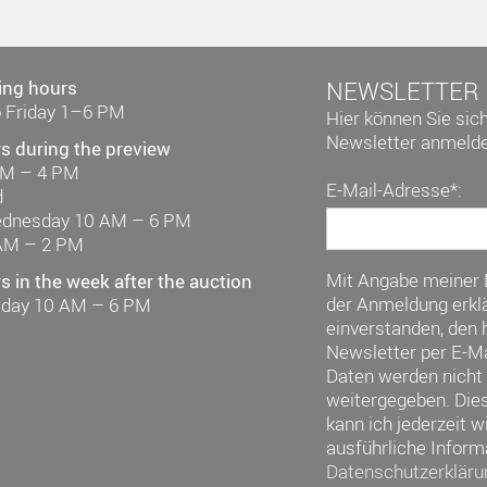
ing hours
NEWSLETTER
 Friday 1–6 PM
Hier können Sie sic
Newsletter anmelde
s during the preview
AM – 4 PM
E-Mail-Adresse*:
d
ednesday 10 AM – 6 PM
AM – 2 PM
Mit Angabe meiner
 in the week after the auction
der Anmeldung erklä
riday 10 AM – 6 PM
einverstanden, den h
Newsletter per E-Ma
Daten werden nicht 
weitergegeben. Die
kann ich jederzeit w
ausführliche Inform
Datenschutzerkläru