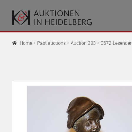
Skip
Skip
to
to
navigation
content
Home
Past auctions
Auction 303
0672-Lesender 