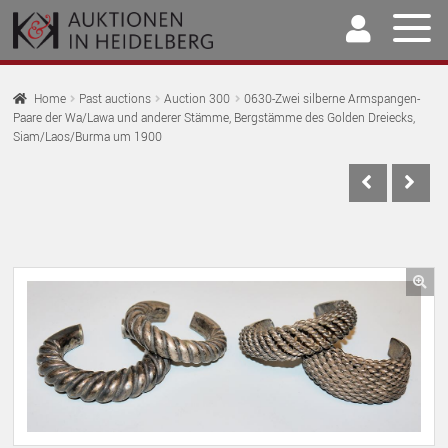
Skip
Skip
to
to
navigation
content
Home
Home
Past auctions
Auction 300
0630-Zwei silberne Armspangen-
Paare der Wa/Lawa und anderer Stämme, Bergstämme des Golden Dreiecks,
EX
Auctions
Siam/Laos/Burma um 1900
CH
EX
M
Selling & Buying
CH
EX
M
Archive
CH
EX
M
Our Team
CH
🔍
EX
M
Contact
CH
M