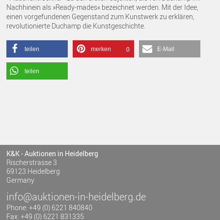
Nachhinein als »Ready-mades« bezeichnet werden. Mit der Idee,
einen vorgefundenen Gegenstand zum Kunstwerk zu erklären,
revolutionierte Duchamp die Kunstgeschichte.
teilen
merken
E-Mail
0
teilen
K&K - Auktionen in Heidelberg
Rischerstrasse 3
69123 Heidelberg
Germany
info@auktionen-in-heidelberg.de
Phone: +49 (0) 6221 840840
Fax: +49 (0) 6221 831335