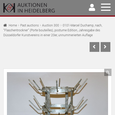
Skip
Skip
to
to
navigation
content
Home
Home
Past auctions
Auction 300
0101-Marcel Duchamp, nach,
“Flaschentrockner” (Porte bouteilles), postume Edition, Jahresgabe des
EX
Auctions
Düsseldorfer Kunstvereins in einer 20er, unnummerierten Auflage
CH
EX
M
Selling & Buying
CH
EX
M
Archive
CH
EX
M
Our Team
CH
🔍
EX
M
Contact
CH
M