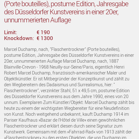
(Porte bouteilles), postume Edition, Jahresgabe
des Düsseldorfer Kunstvereins in einer 20er,
unnummerierten Auflage
Limit:
€ 190
Knockdown:
€ 1300
Marcel Duchamp, nach, "Flaschentrockner" (Porte bouteilles),
postume Edition, Jahresgabe des Düsseldorfer Kunstvereins in einer
20er, unnummerierten Auflage Marcel Duchamp, nach, 1887
Blainville-Crevon - 1968 Neuilly-sur-Seine/Paris, eigentlich Henri
Robert Marcel Duchamp, französisch-amerikanischer Maler und
Objektkünstler. Er ist Mitbegründer der Konzeptkunst und zählt zu
den Wegbereitern des Dadaismus und Surrealismus, hier: "
Flaschentrockner", verzinkter Stahl, 51 x 49,5 cm, postume Edition
des Düsseldorfer Kunstvereins aus dem Jahre 1990, eines von 20
unnum. Exemplaren Zum Künstler/Objekt: Marcel Duchamp zählt bis
heute zu einem der wichtigsten Wegbereiter für eine Neudefinition
von Kunst. Noch weitgehend unbekannt, kauft Duchamp 1914 im
Pariser Kaufhaus »Bazar de l'Hôtel de Ville« einen gewöhnlichen
Flaschentrockner und erklärt diesen durch seine Signatur zum
Kunstwerk. Gemeinsam mit dem »Fahrrad-Rad« von 1913 zählt der
»Flaschentrockner« zu den ersten Objekten, die von Duchamp im