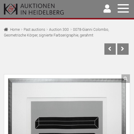
Skip
Skip
to
to
navigation
content
Home
Home
Past auctions
Auction 300
0078-Gianni Colombo,
Geometrische Körper, signierte Farbserigraphie, gerahmt
EX
Auctions
CH
EX
M
Selling & Buying
CH
EX
M
Archive
CH
EX
M
Our Team
🔍
CH
EX
M
Contact
CH
M