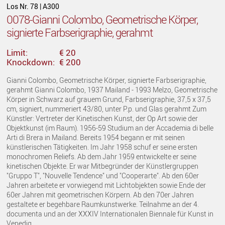
Los Nr. 78 | A300
0078-Gianni Colombo, Geometrische Körper,
signierte Farbserigraphie, gerahmt
Limit:
€ 20
Knockdown:
€ 200
Gianni Colombo, Geometrische Körper, signierte Farbserigraphie,
gerahmt Gianni Colombo, 1937 Mailand - 1993 Melzo, Geometrische
Körper in Schwarz auf grauem Grund, Farbserigraphie, 37,5 x 37,5
cm, signiert, nummeriert 43/80, unter P.p. und Glas gerahmt Zum
Künstler: Vertreter der Kinetischen Kunst, der Op Art sowie der
Objektkunst (im Raum). 1956-59 Studium an der Accademia di belle
Arti di Brera in Mailand. Bereits 1954 begann er mit seinen
künstlerischen Tätigkeiten. Im Jahr 1958 schuf er seine ersten
monochromen Reliefs. Ab dem Jahr 1959 entwickelte er seine
kinetischen Objekte. Er war Mitbegründer der Künstlergruppen
"Gruppo T", "Nouvelle Tendence" und "Cooperarte". Ab den 60er
Jahren arbeitete er vorwiegend mit Lichtobjekten sowie Ende der
60er Jahren mit geometrischen Körpern. Ab den 70er Jahren
gestaltete er begehbare Raumkunstwerke. Teilnahme an der 4.
documenta und an der XXXIV Internationalen Biennale für Kunst in
Venedig.