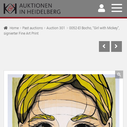
Skip
Skip
to
to
navigation
content
Home
Home
Past auctions
Auction 301
0052-El Bocho, “Girl with Mickey”,
signierter Fine Art Print
EX
Auctions
CH
EX
M
Selling & Buying
CH
EX
M
Archive
CH
EX
M
Our Team
🔍
CH
EX
M
Contact
CH
M